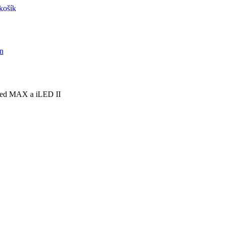
košík
iLed MAX a iLED II