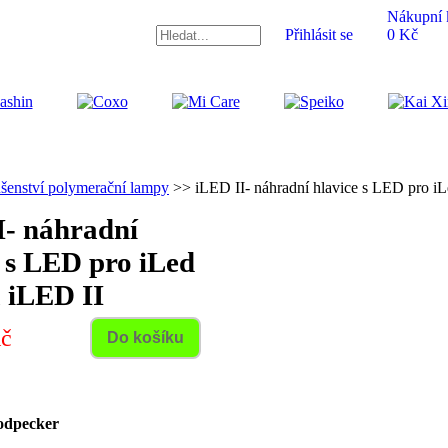
Nákupní 
Přihlásit se
0 Kč
ušenství polymerační lampy
>> iLED II- náhradní hlavice s LED pro 
I- náhradní
e s LED pro iLed
iLED II
Kč
dpecker