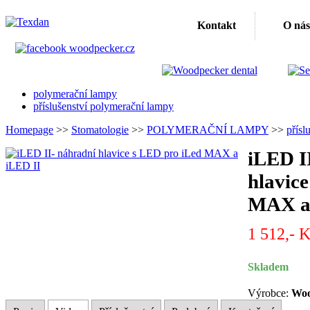
Kontakt
O nás
polymerační lampy
příslušenství polymerační lampy
Homepage
>>
Stomatologie
>>
POLYMERAČNÍ LAMPY
>>
přísl
iLED I
hlavic
MAX a 
1 512,- 
Skladem
Výrobce:
Woo