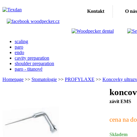
Kontakt
O nás
scaling
paro
endo
cavity preparation
shoulder preparation
paro - titanové
Homepage
>>
Stomatologie
>>
PROFYLAXE
>>
Koncovky ultraz
koncov
závit EMS
cena na do
Skladem