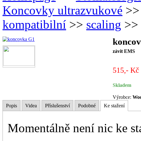
Koncovky ultrazvukové
>
kompatibilní
>>
scaling
>> 
konco
závit EMS
515,- Kč
Skladem
Výrobce:
Woo
Popis
Videa
Příslušenství
Podobné
Ke stažení
Momentálně není nic ke st