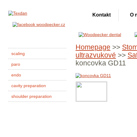
Kontakt
O 
Homepage
>>
Stom
scaling
ultrazvukové
>>
Sa
koncovka GD11
paro
endo
cavity preparation
shoulder preparation