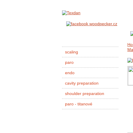
Ho
Ma
scaling
paro
endo
cavity preparation
shoulder preparation
paro - titanové