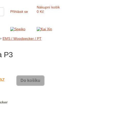
Nákupní košík
Přihlásit se
0 Kč
>
EMS / Woodpecker / PT
a P3
az
Do košíku
cker