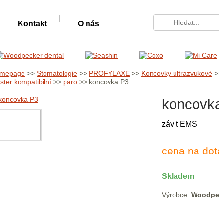
Kontakt
O nás
mepage
>>
Stomatologie
>>
PROFYLAXE
>>
Koncovky ultrazvukové
>
ster kompatibilní
>>
paro
>> koncovka P3
koncovk
závit EMS
cena na dot
Skladem
Výrobce:
Woodpe