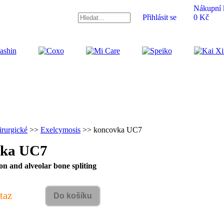
Nákupní 
Přihlásit se
0 Kč
rurgické
>>
Exelcymosis
>> koncovka UC7
vka UC7
ion and alveolar bone spliting
taz
Do košíku