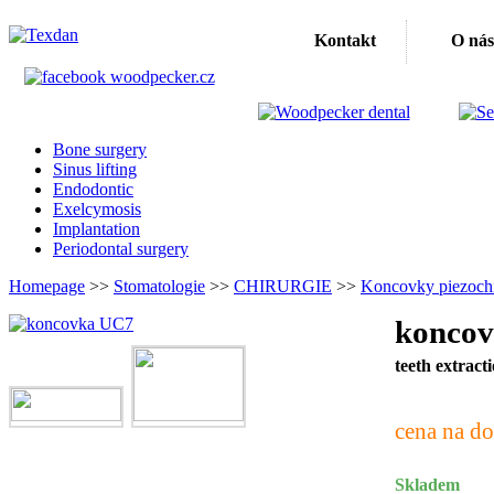
Kontakt
O nás
Bone surgery
Sinus lifting
Endodontic
Exelcymosis
Implantation
Periodontal surgery
Homepage
>>
Stomatologie
>>
CHIRURGIE
>>
Koncovky piezochi
konco
teeth extract
cena na do
Skladem