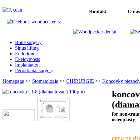
Kontakt
O nás
Bone surgery
Sinus lifting
Endodontic
Exelcymosis
Implantation
Periodontal surgery
Homepage
>>
Stomatologie
>>
CHIRURGIE
>>
Koncovky piezochi
konco
(diama
for non-trau
osteoplasty
cena na do