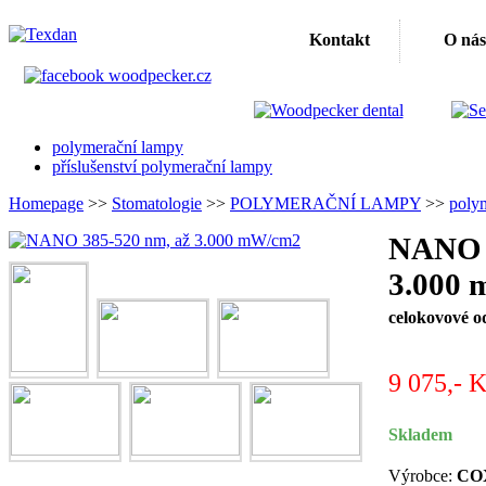
Kontakt
O nás
polymerační lampy
příslušenství polymerační lampy
Homepage
>>
Stomatologie
>>
POLYMERAČNÍ LAMPY
>>
poly
NANO 3
3.000
celokovové od
9 075,- 
Skladem
Výrobce:
CO