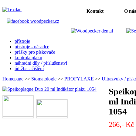
Kontakt
O nás
přístroje
přístroje - násadce
prášky pro pískovače
kontrola plaku
náhradní díly / příslušenství
údržba - čištění
Homepage
>>
Stomatologie
>>
PROFYLAXE
>>
Ultrazvuky / písk
Speiko
ml Ind
1054
266,- Kč