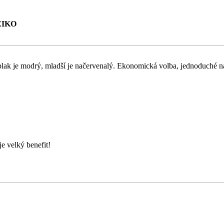
EIKO
ý plak je modrý, mladší je načervenalý. Ekonomická volba, jednoduché 
je velký benefit!