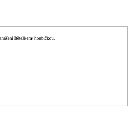
nanášení štěteškem/ houbičkou.