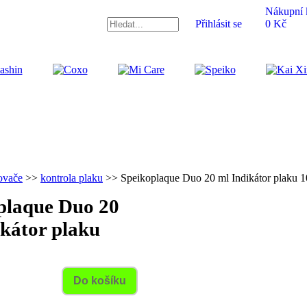
Nákupní 
Přihlásit se
0 Kč
ovače
>>
kontrola plaku
>> Speikoplaque Duo 20 ml Indikátor plaku 
plaque Duo 20
ikátor plaku