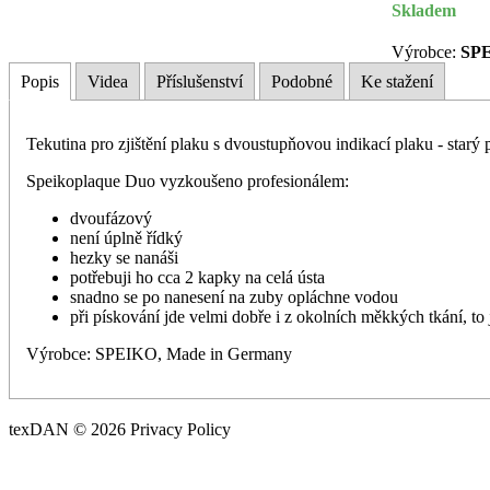
Skladem
Výrobce:
SP
Popis
Videa
Příslušenství
Podobné
Ke stažení
Tekutina pro zjištění plaku s dvoustupňovou indikací plaku - star
Speikoplaque Duo vyzkoušeno profesionálem:
dvoufázový
není úplně řídký
hezky se nanáši
potřebuji ho cca 2 kapky na celá ústa
snadno se po nanesení na zuby opláchne vodou
při pískování jde velmi dobře i z okolních měkkých tkání, to 
Výrobce: SPEIKO, Made in Germany
texDAN © 2026 Privacy Policy