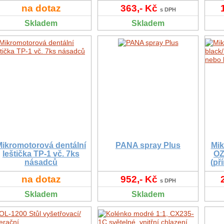
na dotaz
363,- Kč
s DPH
Skladem
Skladem
Mikromotorová dentální
PANA spray Plus
Mik
leštička TP-1 vč. 7ks
OZ
násadců
(př
na dotaz
952,- Kč
s DPH
Skladem
Skladem