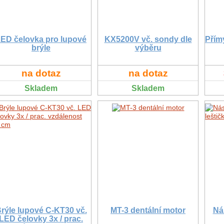
ED čelovka pro lupové
KX5200V vč. sondy dle
Přím
brýle
výběru
na dotaz
na dotaz
Skladem
Skladem
rýle lupové C-KT30 vč.
MT-3 dentální motor
Ná
LED čelovky 3x / prac.