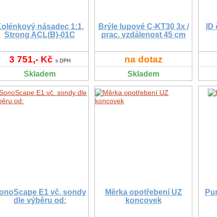
olénkový násadec 1:1,
Brýle lupové C-KT30 3x /
ID
Strong ACL(B)-01C
prac. vzdálenost 45 cm
3 751,- Kč
na dotaz
s DPH
Skladem
Skladem
onoScape E1 vč. sondy
Měrka opotřebení UZ
Pu
dle výběru od:
koncovek