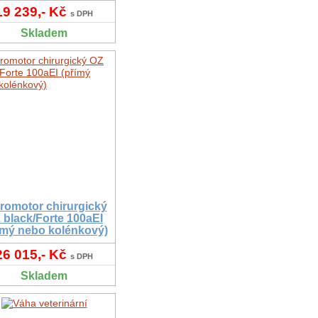
19 239,- Kč
s DPH
Skladem
romotor chirurgický
 black/Forte 100aEI
ímý nebo kolénkový)
26 015,- Kč
s DPH
Skladem