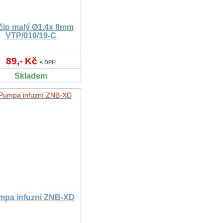
 čip malý Ø1.4x 8mm
VTP/010/19-C
89,- Kč
s DPH
Skladem
mpa infuzní ZNB-XD