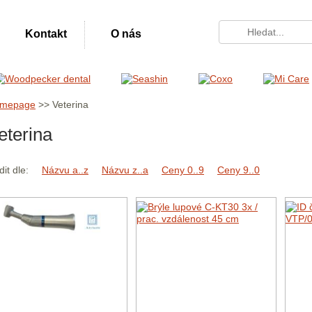
Kontakt
O nás
mepage
>> Veterina
eterina
dit dle:
Názvu a..z
Názvu z..a
Ceny 0..9
Ceny 9..0