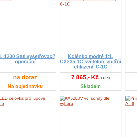
L-1200 Stůl vyšetřovací/
Kolénko modré 1:1,
operační
CX235-1C světelné, vnitřní
chlazení, C-1C
na dotaz
7 865,- Kč
s DPH
Na objednávku
Skladem