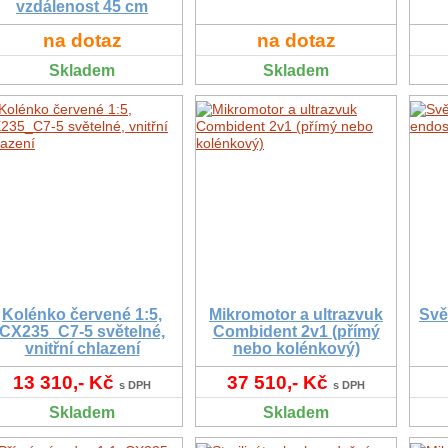
vzdálenost 45 cm
na dotaz
na dotaz
Skladem
Skladem
Kolénko červené 1:5,
Mikromotor a ultrazvuk
Svě
CX235_C7-5 světelné,
Combident 2v1 (přímý
vnitřní chlazení
nebo kolénkový)
13 310,- Kč
37 510,- Kč
s DPH
s DPH
Skladem
Skladem