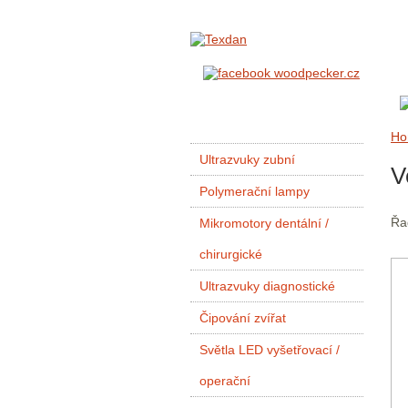
Ho
Ultrazvuky zubní
V
Polymerační lampy
Řa
Mikromotory dentální /
chirurgické
Ultrazvuky diagnostické
Čipování zvířat
Světla LED vyšetřovací /
operační