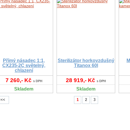
Přímý násadec 1:1,
Sterilizátor horkovzdušný
M
CX235-2C světelný,
Titanox 60l
chlazení
7 260,- Kč
28 919,- Kč
s DPH
s DPH
Skladem
Skladem
<<<
1
2
3