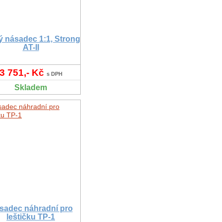
ý násadec 1:1, Strong
AT-II
3 751,- Kč
s DPH
Skladem
sadec náhradní pro
leštičku TP-1