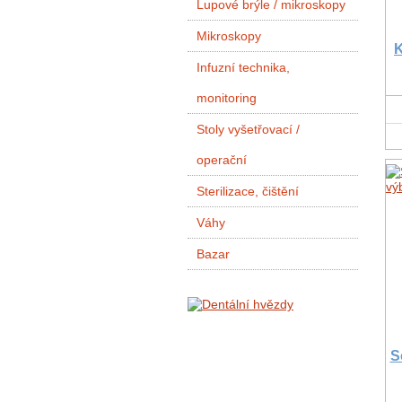
Lupové brýle / mikroskopy
Mikroskopy
K
Infuzní technika,
monitoring
Stoly vyšetřovací /
operační
Sterilizace, čištění
Váhy
Bazar
S