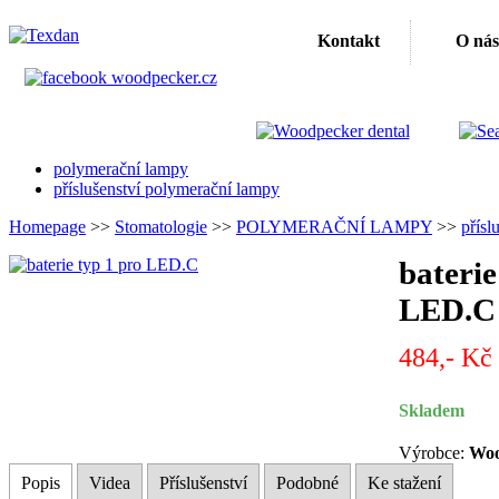
Kontakt
O nás
polymerační lampy
příslušenství polymerační lampy
Homepage
>>
Stomatologie
>>
POLYMERAČNÍ LAMPY
>>
přísl
baterie
LED.C
484,- Kč
Skladem
Výrobce:
Woo
Popis
Videa
Příslušenství
Podobné
Ke stažení