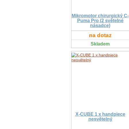
Mikromotor chirurgický C-
Puma Pro (2 světelné
násadce)
na dotaz
Skladem
X-CUBE 1 x handpiece
nesvětelný