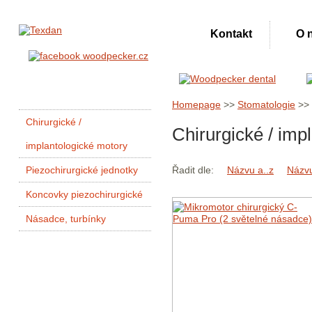
Kontakt
O 
Homepage
>>
Stomatologie
>>
Chirurgické /
Chirurgické / imp
implantologické motory
Piezochirurgické jednotky
Řadit dle:
Názvu a..z
Názvu
Koncovky piezochirurgické
Násadce, turbínky