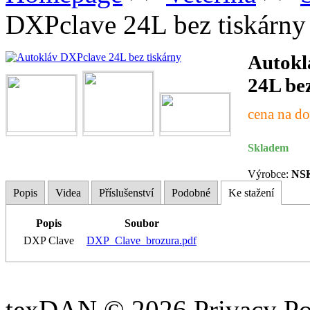
DXPclave 24L bez tiskárny
Autokl
24L be
cena na do
Skladem
Výrobce:
NSK
Popis
Videa
Příslušenství
Podobné
Ke stažení
Popis
Soubor
DXP Clave
DXP_Clave_brozura.pdf
texDAN © 2026 Privacy Po